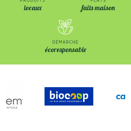
PRODUITS
PLATS
locaux
faits maison
DÉMARCHE
écoresponsable