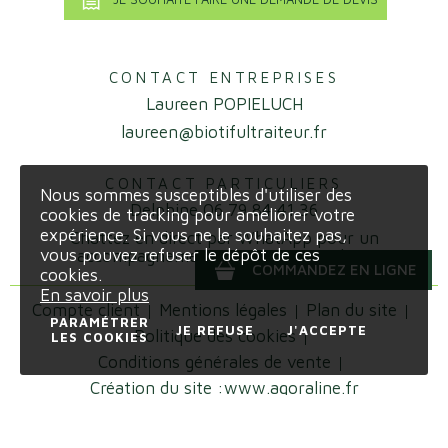
CONTACT ENTREPRISES
Laureen POPIELUCH
laureen@biotifultraiteur.fr
CONTACT PARTICULIERS
Nous sommes susceptibles d'utiliser des
Delphine 06 79 84 41 36
cookies de tracking pour améliorer votre
expérience. Si vous ne le souhaitez pas,
Chattez en direct par WhatApp pour un
vous pouvez refuser le dépôt de ces
accompagnement 100% personnalisé!
COMMANDEZ EN LIGNE
cookies.
En savoir plus
Compte client
Mentions légales
Plan du site
PARAMÉTRER
JE REFUSE
J'ACCEPTE
Politique des cookies
LES COOKIES
Conditions générales de vente
Création du site :
www.agoraline.fr