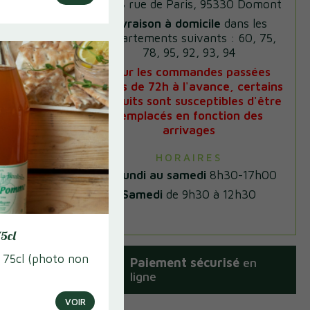
au 18 rue de Paris, 95330 Domont
Livraison à domicile
dans les
entrée, un
départements suivants : 60, 75,
rt
78, 95, 92, 93, 94
Pour les commandes passées
moins de 72h à l'avance, certains
produits sont susceptibles d'être
remplacés en fonction des
 Box
arrivages
HORAIRES
it
Du lundi au samedi
8h30-17h00
Samedi
de 9h30 à 12h30
5cl
 75cl (photo non
Paiement sécurisé
en
ligne
VOIR