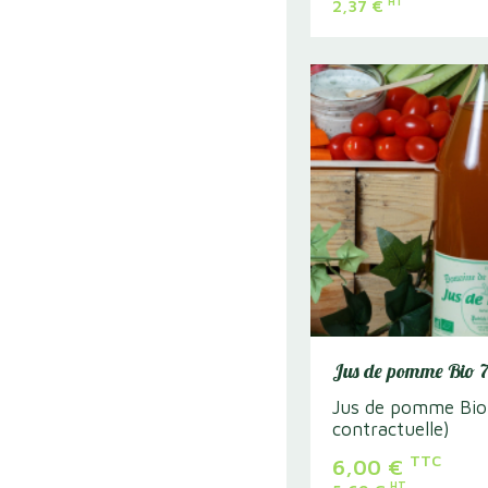
HT
2,37
€
 Terre & Mer
Lunch Box Le Healthy
prenant : une entrée, un
Formule comprenant : une 
chaud), un dessert
plat (livré chaud), un desse
C
TTC
27,50€
HT
26,07€
inimum 6 Lunch Box
Quantité minimum 6 Lunch
Voir le produit
Voir le produ
Jus de pomme Bio 7
Jus de pomme Bio
contractuelle)
TTC
6,00
€
HT