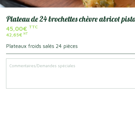
Votre service traiteur en qu
Plateau de 24 brochettes chèvre abricot pist
TTC
45,00
€
HT
42,65
€
Plateaux froids salés 24 pièces
Produi
Lunch Box
After Work
l'unité
Pendant nos congés, certaines dates ne sont 
de vous retrouver à notre retour.