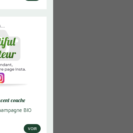
f
es
n plat et
cent couche
hampagne BIO
it
VOIR