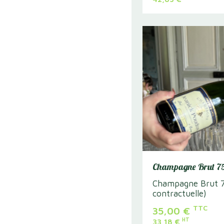
Champagne Brut 75
Champagne Brut 7
contractuelle)
TTC
35,00
€
HT
33,18
€