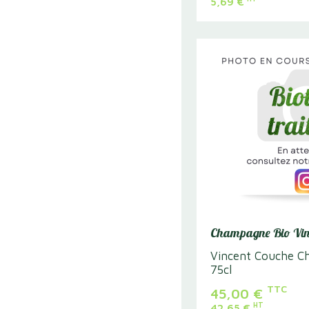
5,69
€
 froide Saumon
Lunch box froide Bœu
our 15 personnes
Lunch box pour 15 personn
 une entrée, un plat et
comprenant : une entrée, u
un dessert
C
TTC
29,90€
HT
28,34€
inimum 6 Box
Quantité minimum 6 Box
Champagne Bio Vin
Vincent Couche C
75cl
Voir le produit
Voir le produ
TTC
45,00
€
HT
42,65
€